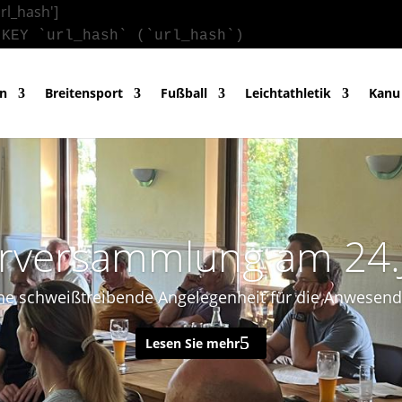
url_hash']
 KEY `url_hash` (`url_hash`)
in
Breitensport
Fußball
Leichtathletik
Kanu
erversammlung am 24.
ne schweißtreibende Angelegenheit für die Anwesen
Lesen Sie mehr