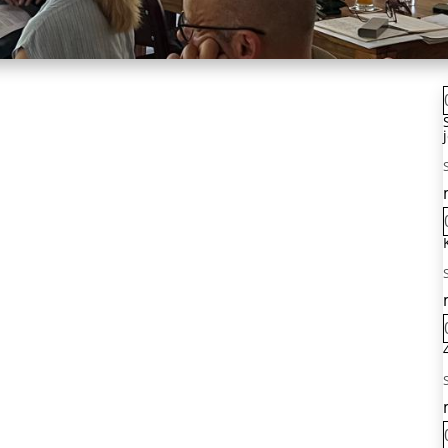
ng lädt Euch der Arbeitsvorstand am Montag,
 Vereinsheim der Johann-Dahmen Sportanlage
 ein.