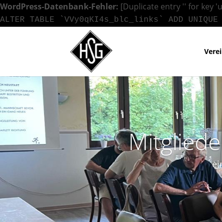
WordPress-Datenbank-Fehler:
[Duplicate entry '' for key '
ALTER TABLE `VVy0qKI4s_blc_links` ADD UNIQUE
Vere
Mitglied
ei