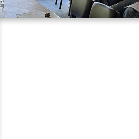
Zur diesjährigen Mitgliederversammlu
11.Mai 2026, Beginn 20.15 Uhr in das
(Reuschenberger Straße) recht herzlich