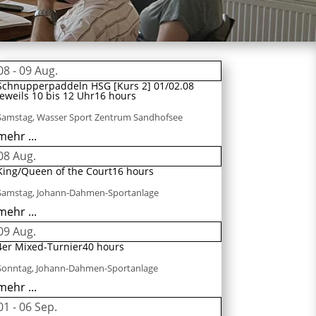
08 - 09
Aug.
Schnupperpaddeln HSG [Kurs 2] 01/02.08
jeweils 10 bis 12 Uhr
16 hours
Samstag
,
Wasser Sport Zentrum Sandhofsee
mehr ...
08
Aug.
King/Queen of the Court
16 hours
Samstag
,
Johann-Dahmen-Sportanlage
mehr ...
09
Aug.
4er Mixed-Turnier
40 hours
Sonntag
,
Johann-Dahmen-Sportanlage
mehr ...
01 - 06
Sep.