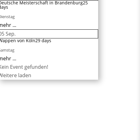
Deutsche Meisterschaft in Brandenburg
25
days
Dienstag
mehr ...
05
Sep.
Wappen von Köln
29 days
Samstag
mehr ...
Kein Event gefunden!
Weitere laden