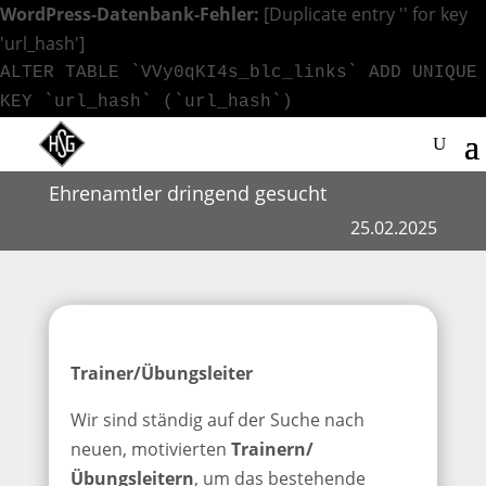
WordPress-Datenbank-Fehler:
[Duplicate entry '' for key
'url_hash']
ALTER TABLE `VVy0qKI4s_blc_links` ADD UNIQUE
KEY `url_hash` (`url_hash`)
Ehrenamtler dringend gesucht
25.02.2025
Trainer/Übungsleiter
Wir sind ständig auf der Suche nach
neuen, motivierten
Trainern/
Übungsleitern
, um das bestehende