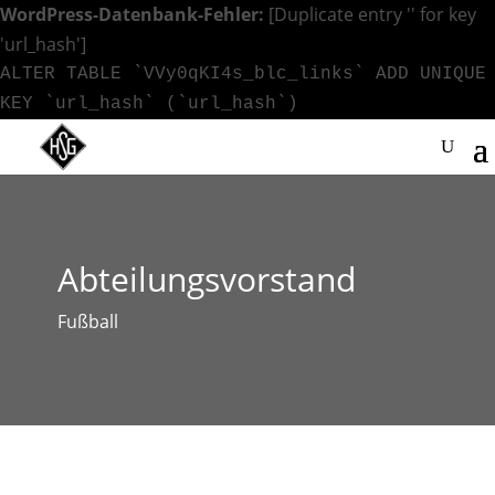
WordPress-Datenbank-Fehler:
[Duplicate entry '' for key
'url_hash']
ALTER TABLE `VVy0qKI4s_blc_links` ADD UNIQUE
KEY `url_hash` (`url_hash`)
Abteilungsvorstand
Fußball