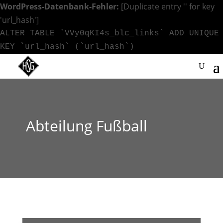
WordPress-Datenbank-Fehler:
[Duplicate entry '' for key
'url_hash']
ALTER TABLE `VVy0qKI4s_blc_links` ADD UNIQUE
KEY `url_hash` (`url_hash`)
Abteilung Fußball