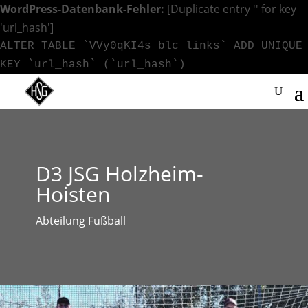
WordPress-Datenbank-Fehler:
[Duplicate entry '' for key
'url_hash']
ALTER TABLE `VVy0qKI4s_blc_links` ADD UNIQUE
KEY `url_hash` (`url_hash`)
D3 JSG Holzheim-
Hoisten
Abteilung Fußball