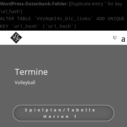
WordPress-Datenbank-Fehler:
[Duplicate entry '' for key
'url_hash']
ALTER TABLE `VVy0qKI4s_blc_links` ADD UNIQUE
KEY `url_hash` (`url_hash`)
Termine
Volleyball
Spielplan/Tabelle
Herren 1