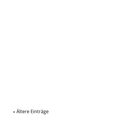
Spieltag der wU20 und der U18-
Mannschaften
« Ältere Einträge