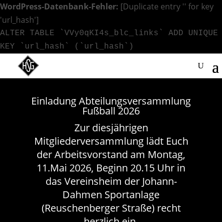
WordPress-Datenbank-Fehler:
[Duplicate entry '' for key
'url_hash']
ALTER TABLE `VVy0qKI4s_blc_links` ADD UNIQUE
KEY `url_hash` (`url_hash`)
Einladung Abteilungsversammlung
Fußball 2026
Zur diesjährigen
Mitgliederversammlung lädt Euch
der Arbeitsvorstand am Montag,
11.Mai 2026, Beginn 20.15 Uhr in
das Vereinsheim der Johann-
Dahmen Sportanlage
(Reuschenberger Straße) recht
herzlich ein.