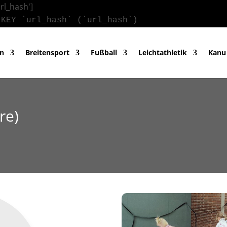
url_hash']
 KEY `url_hash` (`url_hash`)
in
Breitensport
Fußball
Leichtathletik
Kanu
re)