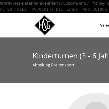
WordPress-Datenbank-Fehler:
[Duplicate entry '' for key '
ALTER TABLE `VVy0qKI4s_blc_links` ADD UNIQUE
Vere
Kinderturnen (3 - 6 Jah
Abteilung Breitensport