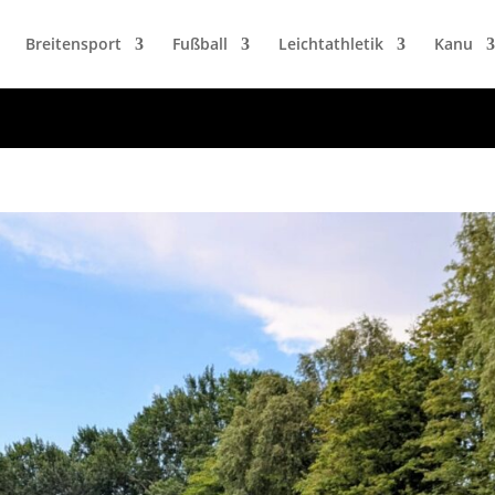
url_hash']
Breitensport
Fußball
Leichtathletik
Kanu
 KEY `url_hash` (`url_hash`)