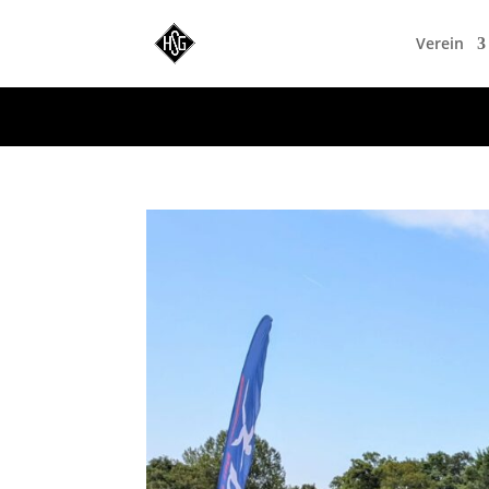
WordPress-Datenbank-Fehler:
[Duplicate entry '' for key '
Verein
ALTER TABLE `VVy0qKI4s_blc_links` ADD UNIQUE