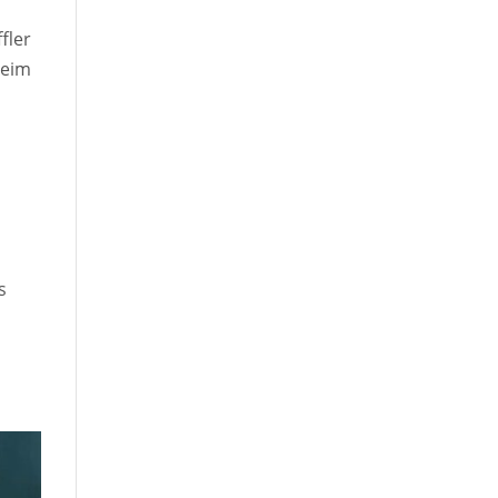
fler
heim
s