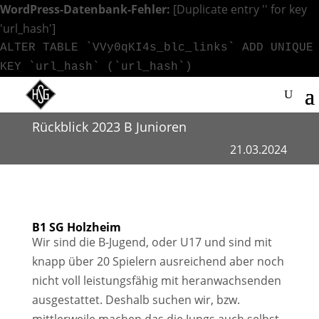
WordPress-Datenbank-Fehler:
[Duplicate entry '' for key
'url_hash']
ALTER TABLE `VVy0qKI4s_blc_links` ADD UNIQUE
KEY `url_hash` (`url_hash`)
Rückblick 2023 B Junioren
21.03.2024
B1 SG Holzheim
Wir sind die B-Jugend, oder U17 und sind mit
knapp über 20 Spielern ausreichend aber noch
nicht voll leistungsfähig mit heranwachsenden
ausgestattet. Deshalb suchen wir, bzw.
mittlerweile machen das die Jungs auch selbst,