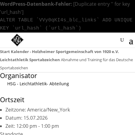
WordPress-Datenbank-Fehler:
[Duplicate entry '' for key
'url_hash']
ALTER TABLE `VVy0qKI4s_blc_links` ADD UNIQUE
KEY `url_hash` (`url_hash`)
Start
Kalender - Holzheimer Sportgemeinschaft von 1920 e.V.
Leichtathletik
Sportabzeichen
Abnahme und Training für das Deutsche
Sportabzeichen
Organisator
HSG - Leichtathletik- Abteilung
Ortszeit
Zeitzone:
America/New_York
Datum:
15.07.2026
Zeit:
12:00 pm - 1:00 pm
Standorte