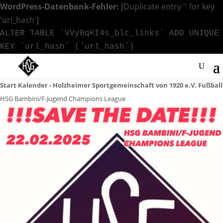
WordPress-Datenbank-Fehler:
[Duplicate entry '' for key
'url_hash']
ALTER TABLE `VVy0qKI4s_blc_links` ADD UNIQUE
KEY `url_hash` (`url_hash`)
Start
Kalender - Holzheimer Sportgemeinschaft von 1920 e.V.
Fußball
HSG Bambini/F-Jugend Champions League