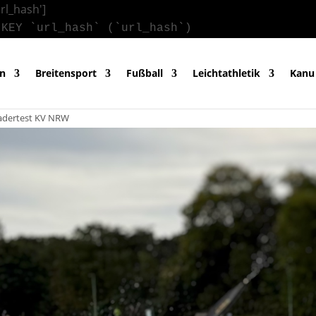
url_hash']
 KEY `url_hash` (`url_hash`)
in
Breitensport
Fußball
Leichtathletik
Kanu
adertest KV NRW