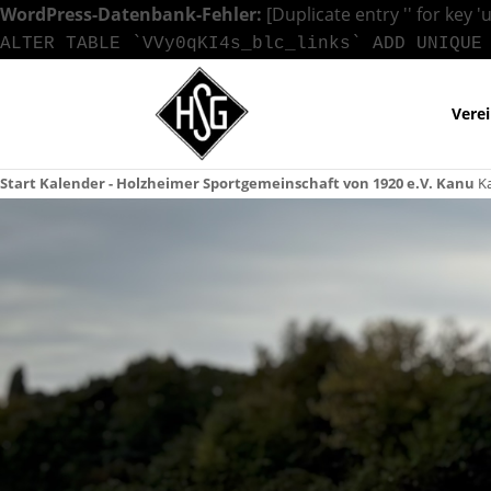
WordPress-Datenbank-Fehler:
[Duplicate entry '' for key '
ALTER TABLE `VVy0qKI4s_blc_links` ADD UNIQUE
Vere
Start
Kalender - Holzheimer Sportgemeinschaft von 1920 e.V.
Kanu
K