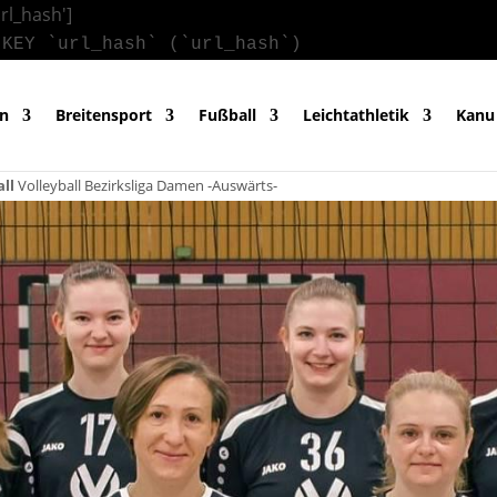
url_hash']
 KEY `url_hash` (`url_hash`)
in
Breitensport
Fußball
Leichtathletik
Kanu
all
Volleyball Bezirksliga Damen -Auswärts-