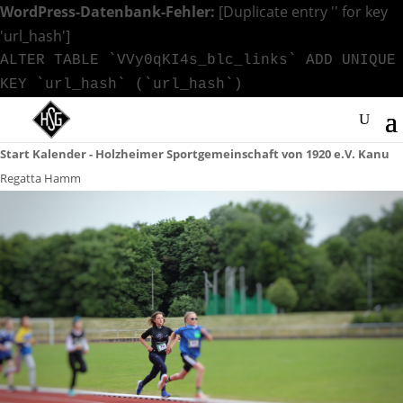
WordPress-Datenbank-Fehler:
[Duplicate entry '' for key
'url_hash']
ALTER TABLE `VVy0qKI4s_blc_links` ADD UNIQUE
KEY `url_hash` (`url_hash`)
Start
Kalender - Holzheimer Sportgemeinschaft von 1920 e.V.
Kanu
Regatta Hamm