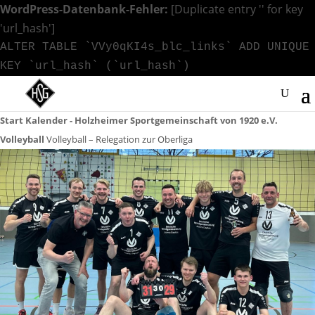
WordPress-Datenbank-Fehler:
[Duplicate entry '' for key
'url_hash']
ALTER TABLE `VVy0qKI4s_blc_links` ADD UNIQUE
KEY `url_hash` (`url_hash`)
Start
Kalender - Holzheimer Sportgemeinschaft von 1920 e.V.
Volleyball
Volleyball – Relegation zur Oberliga