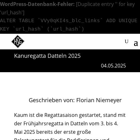
WordPress-Datenbank-Fehler:
[Duplicate entry '' for key
'url_hash']
ALTER TABLE `VVy0qKI4s_blc_links` ADD UNIQUE
KEY `url_hash` (`url_hash`)
Kanuregatta Datteln 2025
04.05.2025
Geschrieben von: Florian Niemeyer
Kaum ist die Regattasaison gestartet, stand mit
der Frühjahrsregatta in Datteln vom 3. bis 4.
Mai 2025 bereits der erste große