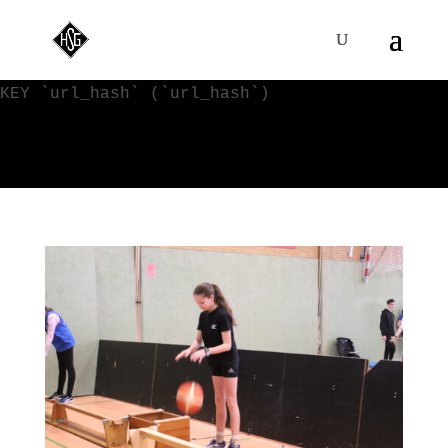
WordPress-Datenbank-Fehler:
[Duplicate entry '' for key
'url_hash']
ALTER TABLE `VVy0qKI4s_blc_links` ADD UNIQUE
KEY `url_hash` (`url_hash`)