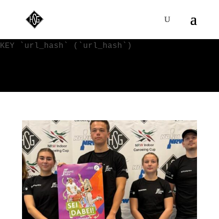
WordPress-Datenbank-Fehler:
[Duplicate entry '' for key
'url_hash']
ALTER TABLE `VVy0qKI4s_blc_links` ADD UNIQUE
KEY `url_hash` (`url_hash`)