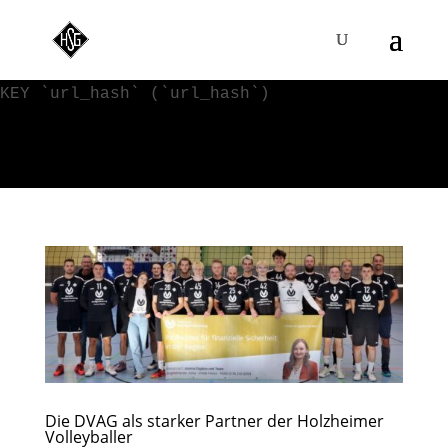
WordPress-Datenbank-Fehler:
[Duplicate entry '' for key
'url_hash']
ALTER TABLE `VVy0qKI4s_blc_links` ADD UNIQUE
KEY `url_hash` (`url_hash`)
Die DVAG als starker Partner der Holzheimer
Volleyballer