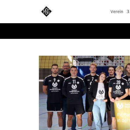
WordPress-Datenbank-Fehler:
[Duplicate entry '' for key '
Verein
ALTER TABLE `VVy0qKI4s_blc_links` ADD UNIQUE