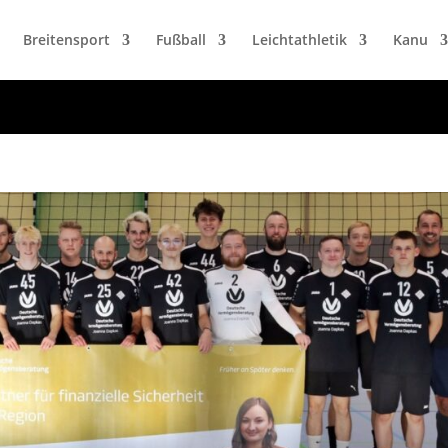
url_hash']
Breitensport
Fußball
Leichtathletik
Kanu
 KEY `url_hash` (`url_hash`)