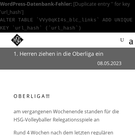
WordPress-Datenbank-Fehler:
[Duplicate entry '' for key
'url_hash']
ALTER TABLE `VVy0qKI4s_blc_links` ADD UNIQUE
KEY `url_hash` (`url_hash`)
1. Herren ziehen in die Oberliga ein
08.05.2023
O B E R L I G A !!!
am vergangenen Wochenende standen für die
HSG-Volleyballer Relegationsspiele an
Rund 4 Wochen nach dem letzten regulären