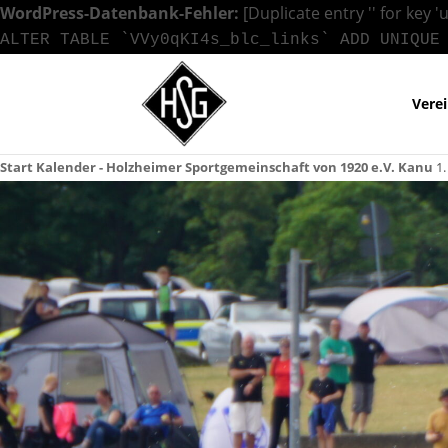
WordPress-Datenbank-Fehler:
[Duplicate entry '' for key '
ALTER TABLE `VVy0qKI4s_blc_links` ADD UNIQUE
Vere
Start
Kalender - Holzheimer Sportgemeinschaft von 1920 e.V.
Kanu
1.