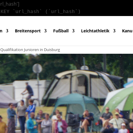
url_hash']
 KEY `url_hash` (`url_hash`)
in
Breitensport
Fußball
Leichtathletik
Kanu
 Qualifikation Junioren in Duisburg