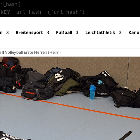
url_hash']
 KEY `url_hash` (`url_hash`)
in
Breitensport
Fußball
Leichtathletik
Kanu
all
Volleyball Erste Herren (Heim)