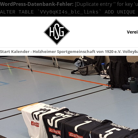
WordPress-Datenbank-Fehler:
[Duplicate entry '' for key '
ALTER TABLE `VVy0qKI4s_blc_links` ADD UNIQUE
Vere
Start
Kalender - Holzheimer Sportgemeinschaft von 1920 e.V.
Volleyb