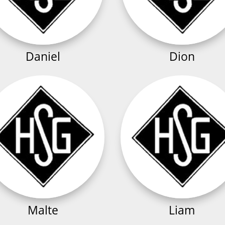
Daniel
Dion
Malte
Liam