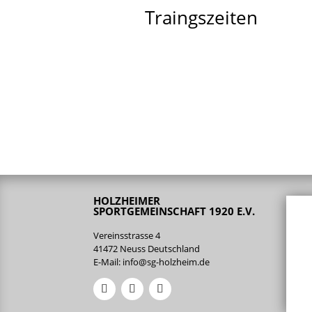
Traingszeiten
HOLZHEIMER
SPORTGEMEINSCHAFT 1920 E.V.
Vereinsstrasse 4
41472 Neuss Deutschland
E-Mail:
info@sg-holzheim.de