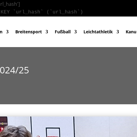
url_hash']
 KEY `url_hash` (`url_hash`)
in
Breitensport
Fußball
Leichtathletik
Kanu
2024/25