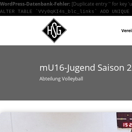
WordPress-Datenbank-Fehler:
[Duplicate entry '' for key '
ALTER TABLE `VVy0qKI4s_blc_links` ADD UNIQUE
Vere
mU16-Jugend Saison 
Abteilung Volleyball