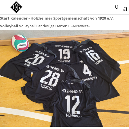
Start
Kalender - Holzheimer Sportgemeinschaft von 1920 e.V.
Volleyball
Volleyball Landesliga Herren II -Auswärts-