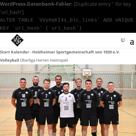
WordPress-Datenbank-Fehler:
[Duplicate entry '' for key
'url_hash']
ALTER TABLE `VVy0qKI4s_blc_links` ADD UNIQUE
KEY `url_hash` (`url_hash`)
Start
Kalender - Holzheimer Sportgemeinschaft von 1920 e.V.
Volleyball
Oberliga Herren Heimspiel