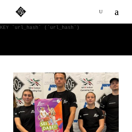
WordPress-Datenbank-Fehler:
[Duplicate entry '' for key
'url_hash']
ALTER TABLE `VVy0qKI4s_blc_links` ADD UNIQUE
KEY `url_hash` (`url_hash`)