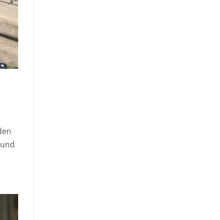
den
 und