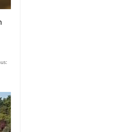
h
n
us: