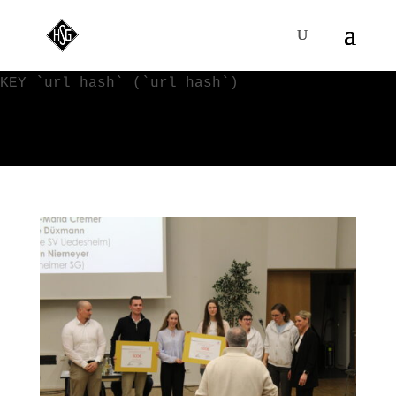
WordPress-Datenbank-Fehler:
[Duplicate entry '' for key
'url_hash']
ALTER TABLE `VVy0qKI4s_blc_links` ADD UNIQUE
KEY `url_hash` (`url_hash`)